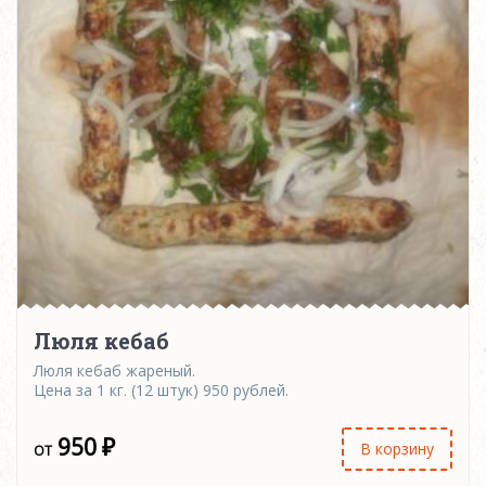
Люля кебаб
Люля кебаб жареный.
Цена за 1 кг. (12 штук) 950 рублей.
950
₽
В корзину